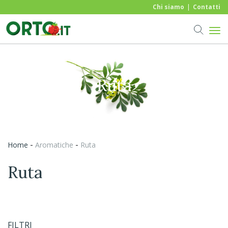
Chi siamo
Contatti
ruta
-
-
Home
aromatiche
ruta
ruta
FILTRI