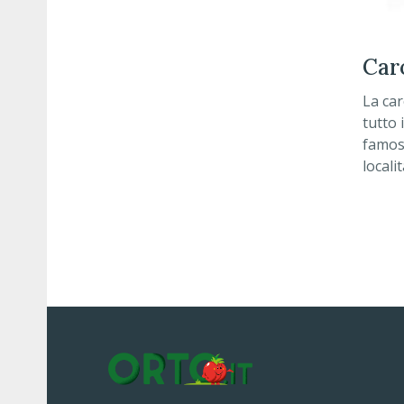
ca
La car
tutto 
famosa
locali