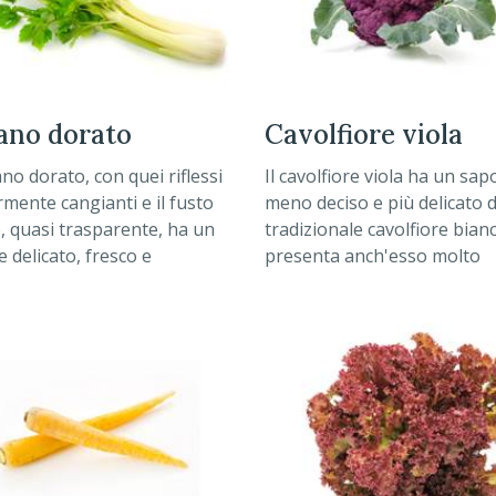
dano dorato
cavolfiore viola
ano dorato, con quei riflessi
Il cavolfiore viola ha un sap
mente cangianti e il fusto
meno deciso e più delicato d
, quasi trasparente, ha un
tradizionale cavolfiore bianc
 delicato, fresco e
presenta anch'esso molto
lce che si presta bene con i
compatto e dal colore viola
 della cucina orientale.
brillante.