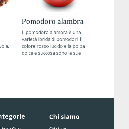
pomodoro alambra
Il pomodoro alambra è una
varietà ibrida di pomodori. Il
vola.
colore rosso lucido e la polpa
dolce e succosa sono le sue
a per
caratteristiche peculiari.
rso il
ategorie
Chi siamo
ltivare Orto
Chi siamo