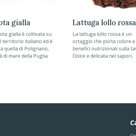
rota gialla
lattuga lollo rossa
ota gialla è coltivata su
La lattuga lollo rossa è un
il territorio italiano ed è
ortaggio che porta colore e
 quella di Polignano,
benefici nutrizionali sulla ta
tà di mare della Puglia.
Dolce e delicata nei sapori,
quest'insalata si caratterizz
le estremità che sfumano ve
bordeaux.
C
Co