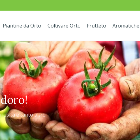
Piantine da Orto
Coltivare Orto
Frutteto
Aromatiche
tti i gusti!
odoro!
tivazione e la cura di più di
riosità e tanto altro!