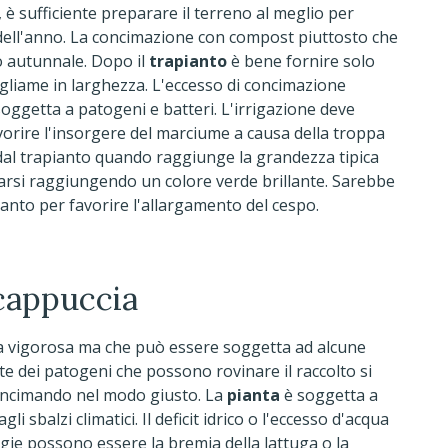
, è sufficiente preparare il terreno al meglio per
dell'anno. La concimazione con compost piuttosto che
o autunnale. Dopo il
trapianto
è bene fornire solo
fogliame in larghezza. L'eccesso di concimazione
ggetta a patogeni e batteri. L'irrigazione deve
vorire l'insorgere del marciume a causa della troppa
 dal trapianto quando raggiunge la grandezza tipica
ciarsi raggiungendo un colore verde brillante. Sarebbe
anto per favorire l'allargamento del cespo.
 cappuccia
ata vigorosa ma che può essere soggetta ad alcune
rte dei patogeni che possono rovinare il raccolto si
oncimando nel modo giusto. La
pianta
è soggetta a
sbalzi climatici. Il deficit idrico o l'eccesso d'acqua
ogie possono essere la bremia della lattuga o la