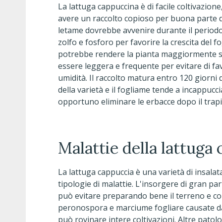
La lattuga cappuccina è di facile coltivazione
avere un raccolto copioso per buona parte 
letame dovrebbe avvenire durante il period
zolfo e fosforo per favorire la crescita del 
potrebbe rendere la pianta maggiormente so
essere leggera e frequente per evitare di fa
umidità. Il raccolto matura entro 120 giorni
della varietà e il fogliame tende a incappuc
opportuno eliminare le erbacce dopo il trapi
Malattie della lattuga
La lattuga cappuccia è una varietà di insal
tipologie di malattie. L'insorgere di gran pa
può evitare preparando bene il terreno e c
peronospora e marciume fogliare causate dagli 
può rovinare intere coltivazioni. Altre patol