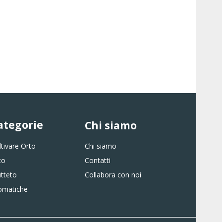
ategorie
Chi siamo
ltivare Orto
Chi siamo
to
Contatti
utteto
Collabora con noi
omatiche