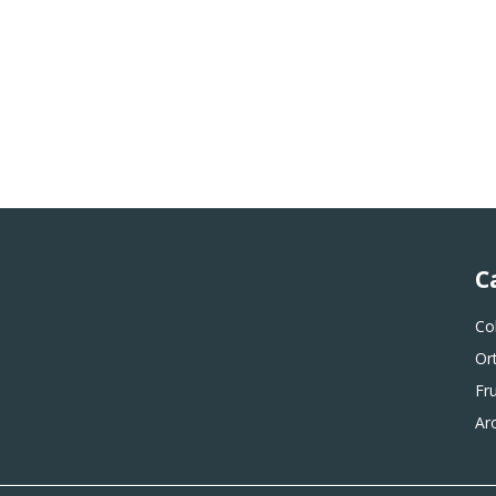
C
Co
Or
Fr
Ar