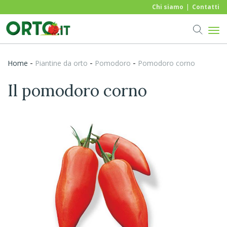
Chi siamo
Contatti
-
-
-
Home
piantine da orto
Pomodoro
Pomodoro corno
Il pomodoro corno